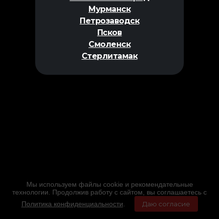
Мурманск
Петрозаводск
Псков
Смоленск
Стерлитамак
Мы используем файлы cookie и рекомендательные
технологии. Продолжив работу с сайтом, вы соглашаетесь с
Политика конфиденциальности
.
Даю согласие
Главная
Фильмы
Расписание
Меню