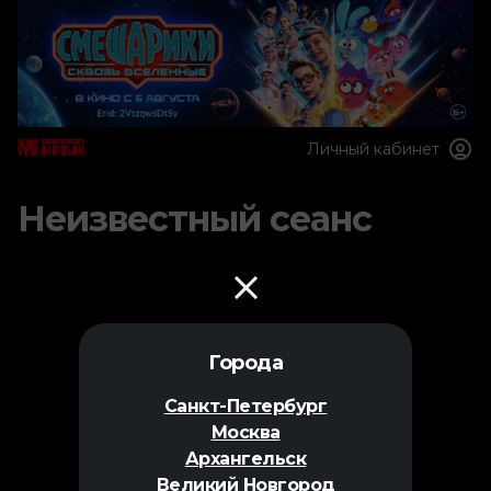
Личный кабинет
Неизвестный сеанс
Города
Санкт-Петербург
Москва
Архангельск
Великий Новгород