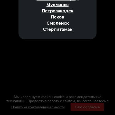
Мурманск
Петрозаводск
Псков
Смоленск
Стерлитамак
Мы используем файлы cookie и рекомендательные
технологии. Продолжив работу с сайтом, вы соглашаетесь с
Политика конфиденциальности
.
Даю согласие
Главная
Фильмы
Расписание
Меню