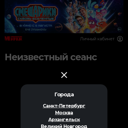
Личный кабинет
Неизвестный сеанс
Города
Санкт-Петербург
Москва
Архангельск
Великий Новгород