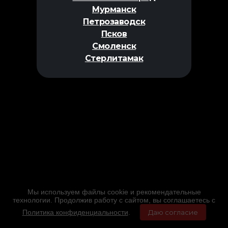
Мурманск
Петрозаводск
Псков
Смоленск
Стерлитамак
Мы используем файлы cookie и рекомендательные
технологии. Продолжив работу с сайтом, вы соглашаетесь с
Политика конфиденциальности
.
Даю согласие
Главная
Фильмы
Расписание
Меню