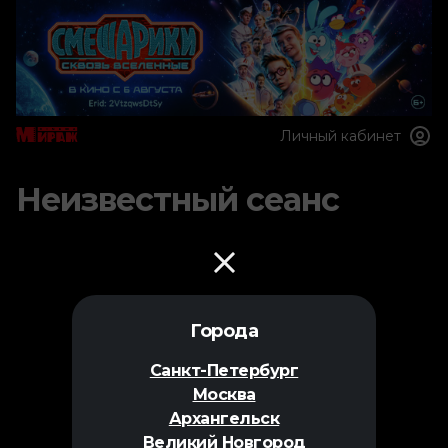
Личный кабинет
Неизвестный сеанс
Города
Санкт-Петербург
Москва
Архангельск
Великий Новгород