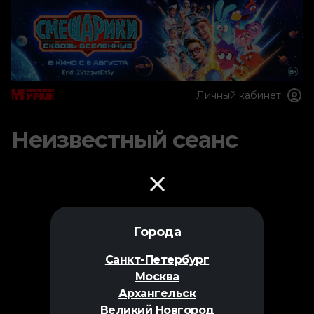
Личный кабинет
Неизвестный сеанс
Города
Санкт-Петербург
Москва
Архангельск
Великий Новгород