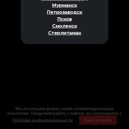
Мурманск
Петрозаводск
Псков
Смоленск
Стерлитамак
Мы используем файлы cookie и рекомендательные
технологии. Продолжив работу с сайтом, вы соглашаетесь с
Политика конфиденциальности
.
Даю согласие
Главная
Фильмы
Расписание
Меню