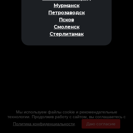
Мурманск
Петрозаводск
Псков
Смоленск
Стерлитамак
Мы используем файлы cookie и рекомендательные
технологии. Продолжив работу с сайтом, вы соглашаетесь с
Политика конфиденциальности
.
Даю согласие
Главная
Фильмы
Расписание
Меню