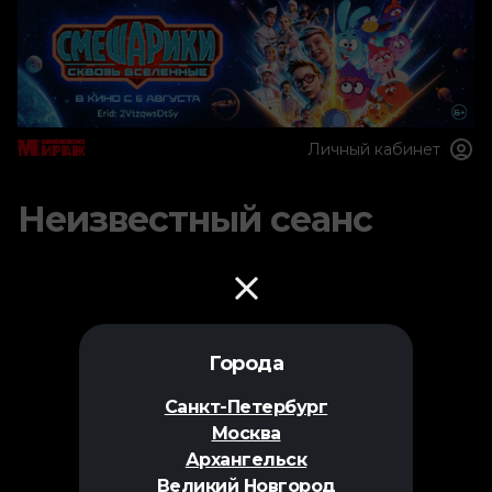
Личный кабинет
Неизвестный сеанс
Города
Санкт-Петербург
Москва
Архангельск
Великий Новгород