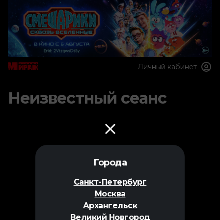
Личный кабинет
Неизвестный сеанс
Города
Санкт-Петербург
Москва
Архангельск
Великий Новгород