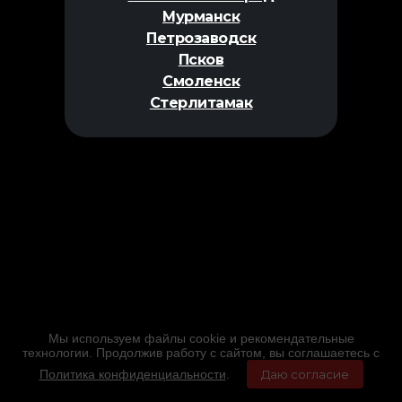
Мурманск
Петрозаводск
Псков
Смоленск
Стерлитамак
Мы используем файлы cookie и рекомендательные
технологии. Продолжив работу с сайтом, вы соглашаетесь с
Политика конфиденциальности
.
Даю согласие
Главная
Фильмы
Расписание
Меню