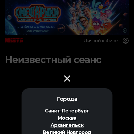
Личный кабинет
Неизвестный сеанс
Города
Санкт-Петербург
Москва
Архангельск
Великий Новгород