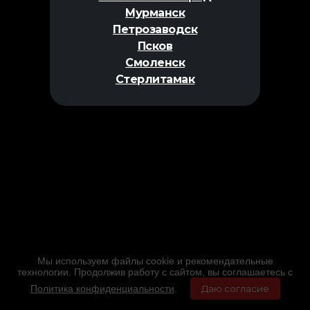
Мурманск
Петрозаводск
Псков
Смоленск
Стерлитамак
Мы используем файлы cookie и рекомендательные
технологии. Продолжив работу с сайтом, вы соглашаетесь с
Политика конфиденциальности
.
Даю согласие
Главная
Фильмы
Расписание
Меню