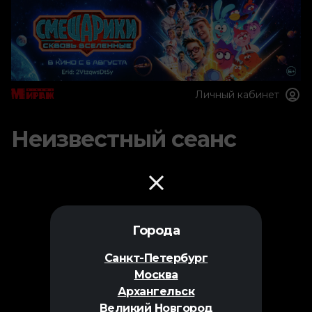
Личный кабинет
Неизвестный сеанс
Города
Санкт-Петербург
Москва
Архангельск
Великий Новгород