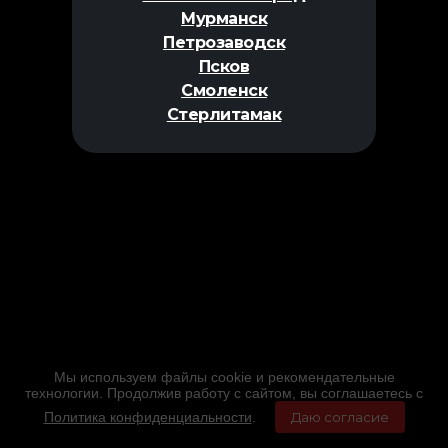
Мурманск
Петрозаводск
Псков
Смоленск
Стерлитамак
Мы используем файлы cookie и рекомендательные
технологии. Продолжив работу с сайтом, вы соглашаетесь с
Политика конфиденциальности
.
Даю согласие
Главная
Фильмы
Расписание
Меню