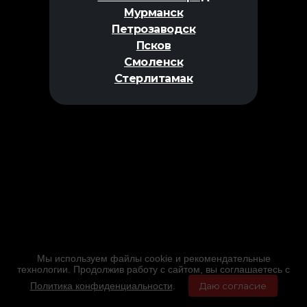
Мурманск
Петрозаводск
Псков
Смоленск
Стерлитамак
Мы используем файлы cookie и рекомендательные
технологии. Продолжив работу с сайтом, вы соглашаетесь с
Политика конфиденциальности
.
Даю согласие
Главная
Фильмы
Расписание
Меню