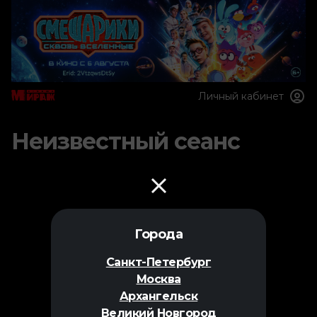
Личный кабинет
Неизвестный сеанс
Города
Санкт-Петербург
Москва
Архангельск
Великий Новгород