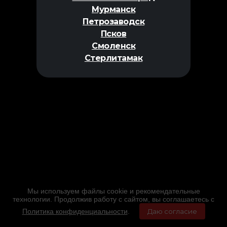
Мурманск
Петрозаводск
Псков
Смоленск
Стерлитамак
Мы используем файлы cookie и рекомендательные
технологии. Продолжив работу с сайтом, вы соглашаетесь с
Политика конфиденциальности
.
Даю согласие
Главная
Фильмы
Расписание
Меню