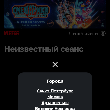
Личный кабинет
Неизвестный сеанс
Города
Санкт-Петербург
Москва
Архангельск
Великий Новгород