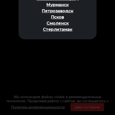
Мурманск
Петрозаводск
Псков
Смоленск
Стерлитамак
Мы используем файлы cookie и рекомендательные
технологии. Продолжив работу с сайтом, вы соглашаетесь с
Политика конфиденциальности
.
Даю согласие
Главная
Фильмы
Расписание
Меню