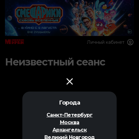
Личный кабинет
Неизвестный сеанс
Города
Санкт-Петербург
Москва
Архангельск
Великий Новгород