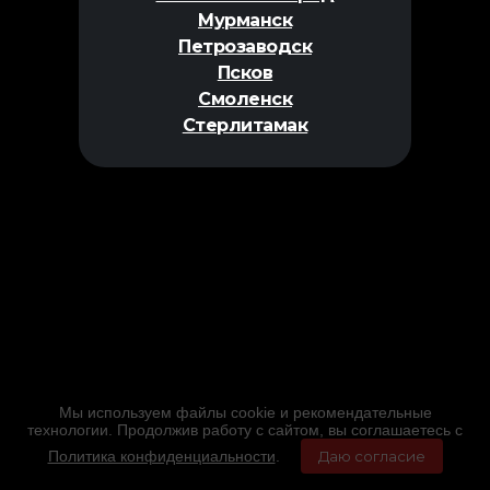
Мурманск
Петрозаводск
Псков
Смоленск
Стерлитамак
Мы используем файлы cookie и рекомендательные
технологии. Продолжив работу с сайтом, вы соглашаетесь с
Политика конфиденциальности
.
Даю согласие
Главная
Фильмы
Расписание
Меню