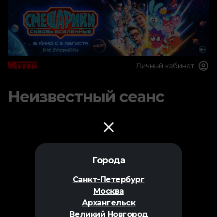
Личный кабинет
Неизвестный сеанс
Города
Санкт-Петербург
Москва
Архангельск
Великий Новгород