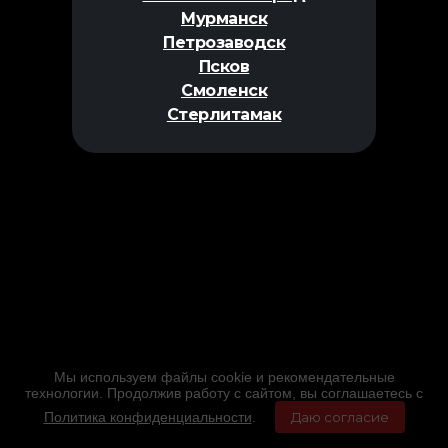
Мурманск
Петрозаводск
Псков
Смоленск
Стерлитамак
Мы используем файлы cookie и рекомендательные
технологии. Продолжив работу с сайтом, вы соглашаетесь с
Политика конфиденциальности
.
Даю согласие
Главная
Фильмы
Расписание
Меню