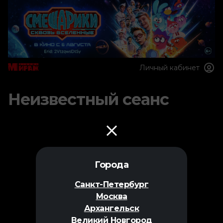
Личный кабинет
Неизвестный сеанс
Города
Санкт-Петербург
Москва
Архангельск
Великий Новгород