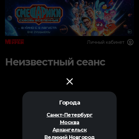
Личный кабинет
Неизвестный сеанс
Города
Санкт-Петербург
Москва
Архангельск
Великий Новгород