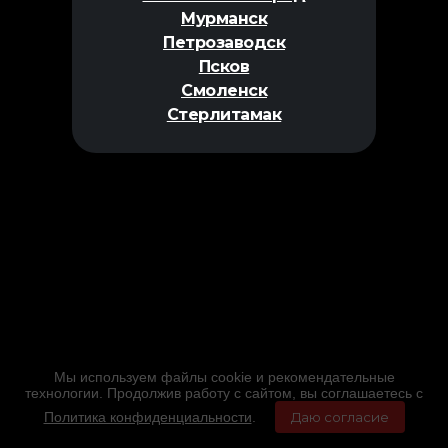
Мурманск
Петрозаводск
Псков
Смоленск
Стерлитамак
Мы используем файлы cookie и рекомендательные
технологии. Продолжив работу с сайтом, вы соглашаетесь с
Политика конфиденциальности
.
Даю согласие
Главная
Фильмы
Расписание
Меню