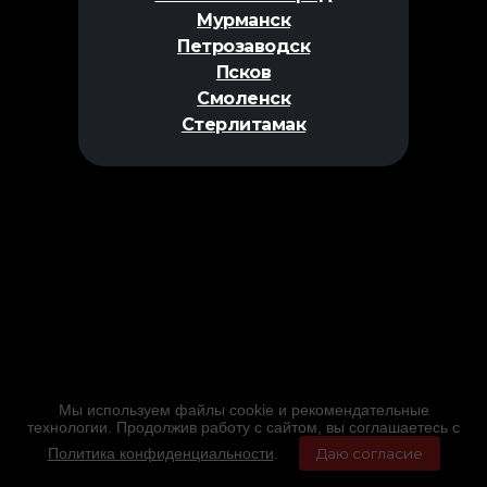
Мурманск
Петрозаводск
Псков
Смоленск
Стерлитамак
Мы используем файлы cookie и рекомендательные
технологии. Продолжив работу с сайтом, вы соглашаетесь с
Политика конфиденциальности
.
Даю согласие
Главная
Фильмы
Расписание
Меню