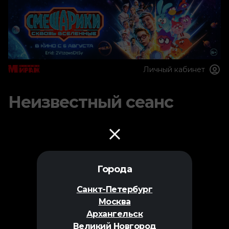
Личный кабинет
Неизвестный сеанс
Города
Санкт-Петербург
Москва
Архангельск
Великий Новгород