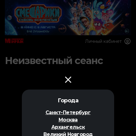
Личный кабинет
Неизвестный сеанс
Города
Санкт-Петербург
Москва
Архангельск
Великий Новгород