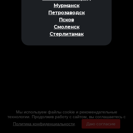
Мурманск
Петрозаводск
Псков
Смоленск
Стерлитамак
Мы используем файлы cookie и рекомендательные
технологии. Продолжив работу с сайтом, вы соглашаетесь с
Политика конфиденциальности
.
Даю согласие
Главная
Фильмы
Расписание
Меню