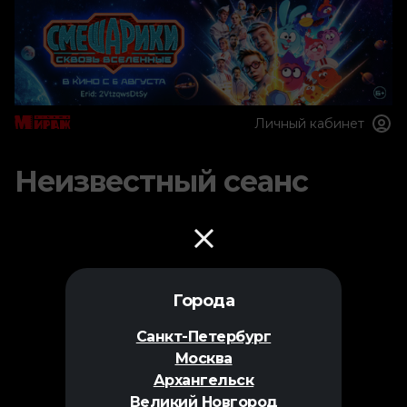
Личный кабинет
Неизвестный сеанс
Города
Санкт-Петербург
Москва
Архангельск
Великий Новгород