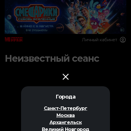
Личный кабинет
Неизвестный сеанс
Города
Санкт-Петербург
Москва
Архангельск
Великий Новгород