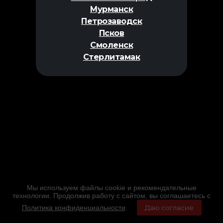
Мурманск
Петрозаводск
Псков
Смоленск
Стерлитамак
Мы используем файлы cookie и рекомендательные
технологии. Продолжив работу с сайтом, вы соглашаетесь с
Политика конфиденциальности
.
Даю согласие
Главная
Фильмы
Расписание
Меню