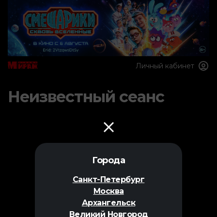
Личный кабинет
Неизвестный сеанс
Города
Санкт-Петербург
Москва
Архангельск
Великий Новгород