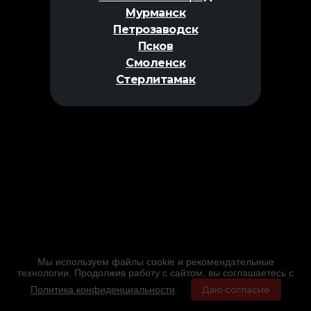
Мурманск
Петрозаводск
Псков
Смоленск
Стерлитамак
Мы используем файлы cookie и рекомендательные
технологии. Продолжив работу с сайтом, вы соглашаетесь с
Политика конфиденциальности
.
Даю согласие
Главная
Фильмы
Расписание
Меню