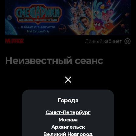
Личный кабинет
Неизвестный сеанс
Города
Санкт-Петербург
Москва
Архангельск
Великий Новгород