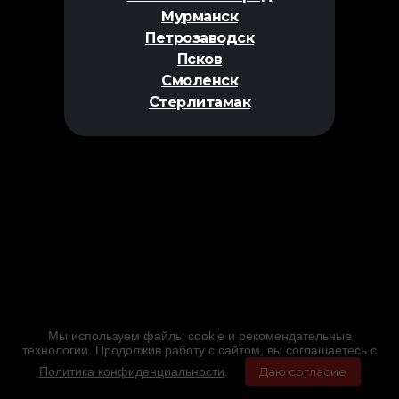
Мурманск
Петрозаводск
Псков
Смоленск
Стерлитамак
Мы используем файлы cookie и рекомендательные
технологии. Продолжив работу с сайтом, вы соглашаетесь с
Политика конфиденциальности
.
Даю согласие
Главная
Фильмы
Расписание
Меню