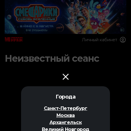
Личный кабинет
Неизвестный сеанс
Города
Санкт-Петербург
Москва
Архангельск
Великий Новгород