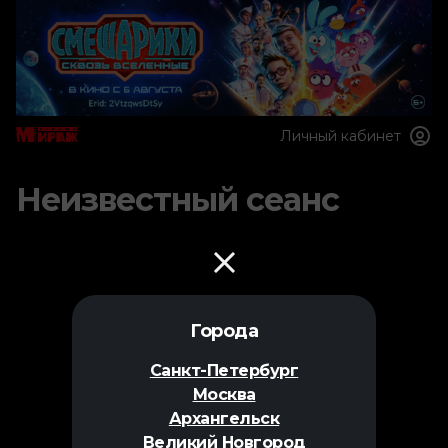
Личный кабинет
Неизвестный сеанс
Города
Санкт-Петербург
Москва
Архангельск
Великий Новгород