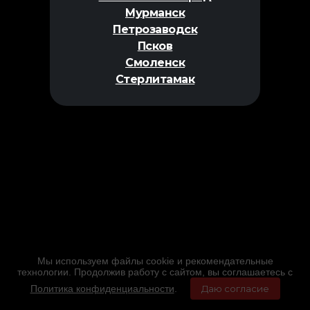
Мурманск
Петрозаводск
Псков
Смоленск
Стерлитамак
Мы используем файлы cookie и рекомендательные
технологии. Продолжив работу с сайтом, вы соглашаетесь с
Политика конфиденциальности
.
Даю согласие
Главная
Фильмы
Расписание
Меню