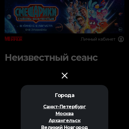
Личный кабинет
Неизвестный сеанс
Города
Санкт-Петербург
Москва
Архангельск
Великий Новгород