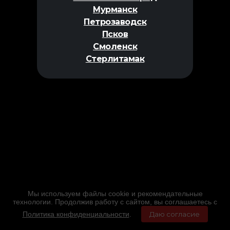
Мурманск
Петрозаводск
Псков
Смоленск
Стерлитамак
Мы используем файлы cookie и рекомендательные
технологии. Продолжив работу с сайтом, вы соглашаетесь с
Политика конфиденциальности
.
Даю согласие
Главная
Фильмы
Расписание
Меню