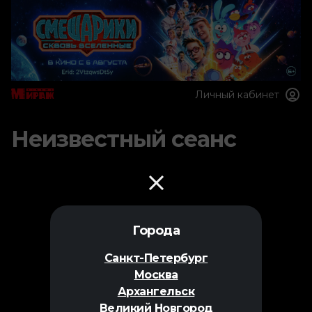
Личный кабинет
Неизвестный сеанс
Города
Санкт-Петербург
Москва
Архангельск
Великий Новгород