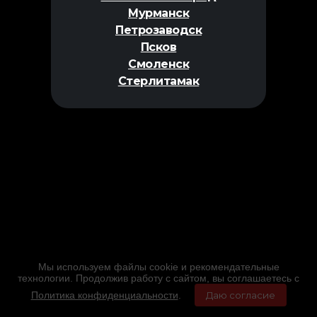
Мурманск
Петрозаводск
Псков
Смоленск
Стерлитамак
Мы используем файлы cookie и рекомендательные
технологии. Продолжив работу с сайтом, вы соглашаетесь с
Политика конфиденциальности
.
Даю согласие
Главная
Фильмы
Расписание
Меню