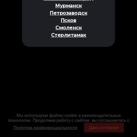
Мурманск
Петрозаводск
Псков
Смоленск
Стерлитамак
Мы используем файлы cookie и рекомендательные
технологии. Продолжив работу с сайтом, вы соглашаетесь с
Политика конфиденциальности
.
Даю согласие
Главная
Фильмы
Расписание
Меню