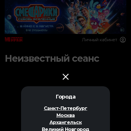
Личный кабинет
Неизвестный сеанс
Города
Санкт-Петербург
Москва
Архангельск
Великий Новгород