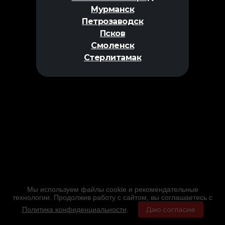
Мурманск
Петрозаводск
Псков
Смоленск
Стерлитамак
Мы используем файлы cookie и рекомендательные
технологии. Продолжив работу с сайтом, вы соглашаетесь с
Политика конфиденциальности
.
Даю согласие
Главная
Фильмы
Расписание
Меню