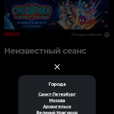
Личный кабинет
Неизвестный сеанс
Города
Санкт-Петербург
Москва
Архангельск
Великий Новгород