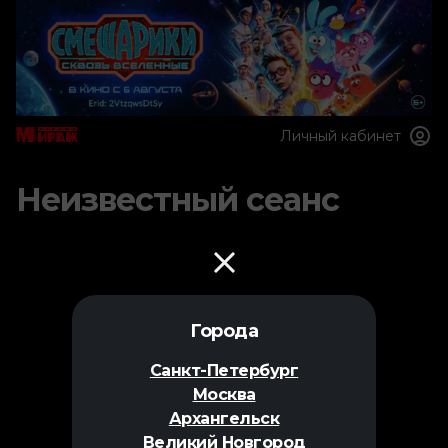
Личный кабинет
Неизвестный сеанс
Города
Санкт-Петербург
Москва
Архангельск
Великий Новгород