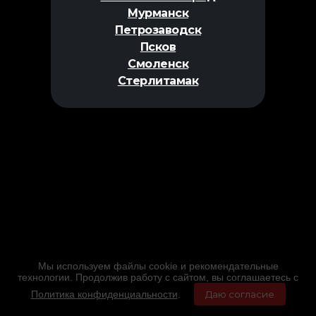
Мурманск
Петрозаводск
Псков
Смоленск
Стерлитамак
Мы используем файлы cookie и рекомендательные
технологии. Продолжив работу с сайтом, вы соглашаетесь с
Политика конфиденциальности
.
Даю согласие
Главная
Фильмы
Расписание
Меню