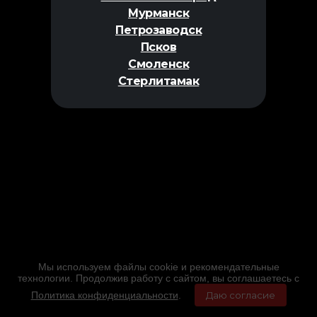
Мурманск
Петрозаводск
Псков
Смоленск
Стерлитамак
Мы используем файлы cookie и рекомендательные
технологии. Продолжив работу с сайтом, вы соглашаетесь с
Политика конфиденциальности
.
Даю согласие
Главная
Фильмы
Расписание
Меню