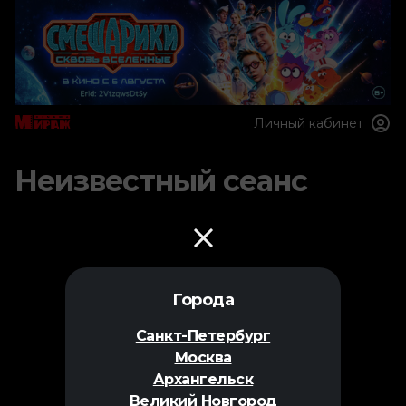
Личный кабинет
Неизвестный сеанс
Города
Санкт-Петербург
Москва
Архангельск
Великий Новгород