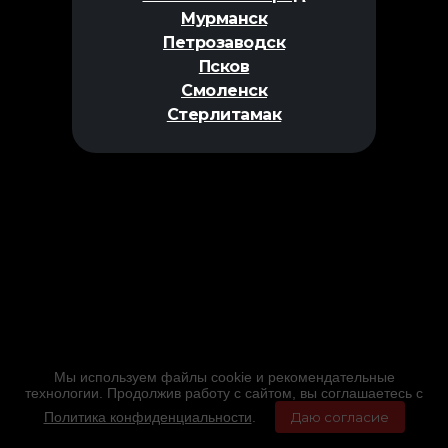
Мурманск
Петрозаводск
Псков
Смоленск
Стерлитамак
Мы используем файлы cookie и рекомендательные
технологии. Продолжив работу с сайтом, вы соглашаетесь с
Политика конфиденциальности
.
Даю согласие
Главная
Фильмы
Расписание
Меню