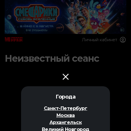
Личный кабинет
Неизвестный сеанс
Города
Санкт-Петербург
Москва
Архангельск
Великий Новгород