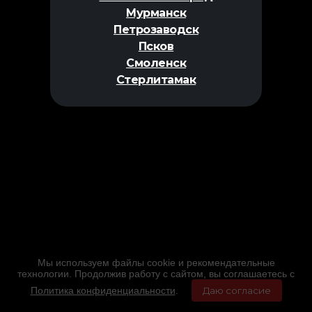
Мурманск
Петрозаводск
Псков
Смоленск
Стерлитамак
Мы используем файлы cookie и рекомендательные
технологии. Продолжив работу с сайтом, вы соглашаетесь с
Политика конфиденциальности
.
Даю согласие
Главная
Фильмы
Расписание
Меню