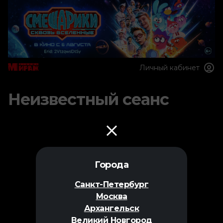
Личный кабинет
Неизвестный сеанс
Города
Санкт-Петербург
Москва
Архангельск
Великий Новгород