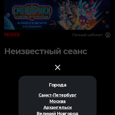
Личный кабинет
Неизвестный сеанс
Города
Санкт-Петербург
Москва
Архангельск
Великий Новгород