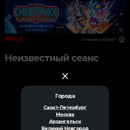
Личный кабинет
Неизвестный сеанс
Города
Санкт-Петербург
Москва
Архангельск
Великий Новгород