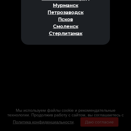
Мурманск
Петрозаводск
Псков
Смоленск
Стерлитамак
Мы используем файлы cookie и рекомендательные
технологии. Продолжив работу с сайтом, вы соглашаетесь с
Политика конфиденциальности
.
Даю согласие
Главная
Фильмы
Расписание
Меню