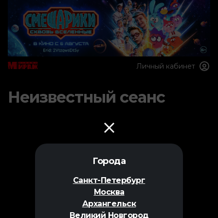
Личный кабинет
Неизвестный сеанс
Города
Санкт-Петербург
Москва
Архангельск
Великий Новгород