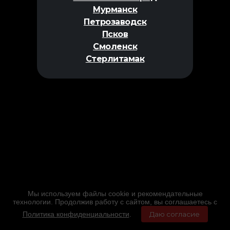
Мурманск
Петрозаводск
Псков
Смоленск
Стерлитамак
Мы используем файлы cookie и рекомендательные
технологии. Продолжив работу с сайтом, вы соглашаетесь с
Политика конфиденциальности
.
Даю согласие
Главная
Фильмы
Расписание
Меню