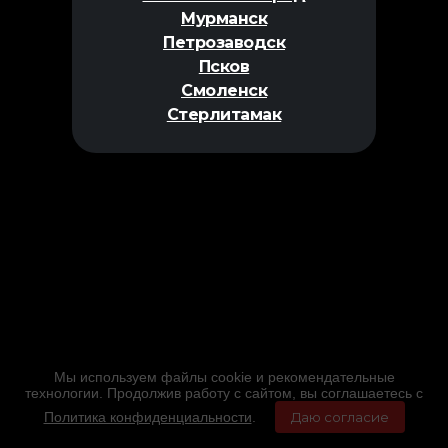
Мурманск
Петрозаводск
Псков
Смоленск
Стерлитамак
Мы используем файлы cookie и рекомендательные
технологии. Продолжив работу с сайтом, вы соглашаетесь с
Политика конфиденциальности
.
Даю согласие
Главная
Фильмы
Расписание
Меню