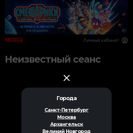
Личный кабинет
Неизвестный сеанс
Города
Санкт-Петербург
Москва
Архангельск
Великий Новгород