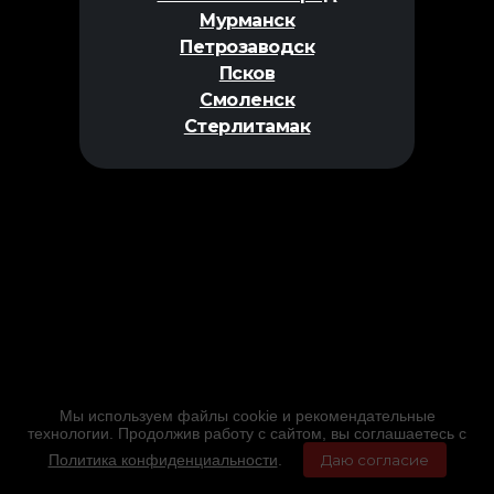
Мурманск
Петрозаводск
Псков
Смоленск
Стерлитамак
Мы используем файлы cookie и рекомендательные
технологии. Продолжив работу с сайтом, вы соглашаетесь с
Политика конфиденциальности
.
Даю согласие
Главная
Фильмы
Расписание
Меню