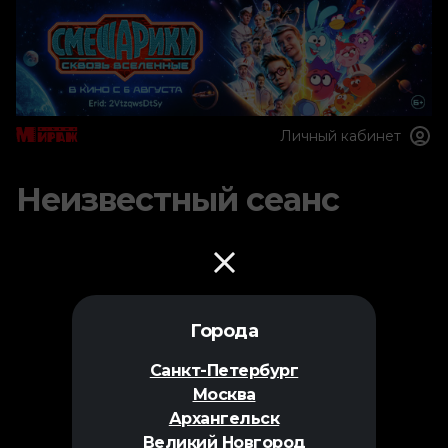
Личный кабинет
Неизвестный сеанс
Города
Санкт-Петербург
Москва
Архангельск
Великий Новгород