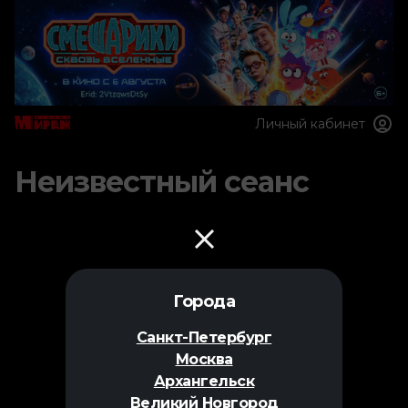
Личный кабинет
Неизвестный сеанс
Города
Санкт-Петербург
Москва
Архангельск
Великий Новгород