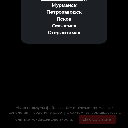
Мурманск
Петрозаводск
Псков
Смоленск
Стерлитамак
Мы используем файлы cookie и рекомендательные
технологии. Продолжив работу с сайтом, вы соглашаетесь с
Политика конфиденциальности
.
Даю согласие
Главная
Фильмы
Расписание
Меню