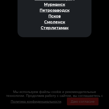
Мурманск
Петрозаводск
Псков
Смоленск
Стерлитамак
Мы используем файлы cookie и рекомендательные
технологии. Продолжив работу с сайтом, вы соглашаетесь с
Политика конфиденциальности
.
Даю согласие
Главная
Фильмы
Расписание
Меню