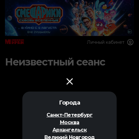
Личный кабинет
Неизвестный сеанс
Города
Санкт-Петербург
Москва
Архангельск
Великий Новгород