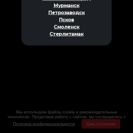
Мурманск
Петрозаводск
Псков
Смоленск
Стерлитамак
Мы используем файлы cookie и рекомендательные
технологии. Продолжив работу с сайтом, вы соглашаетесь с
Политика конфиденциальности
.
Даю согласие
Главная
Фильмы
Расписание
Меню