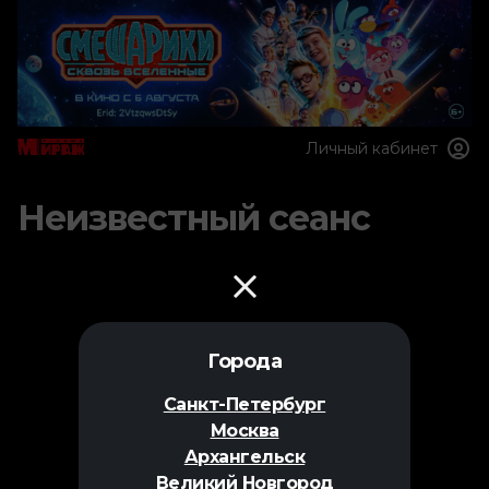
Личный кабинет
Неизвестный сеанс
Города
Санкт-Петербург
Москва
Архангельск
Великий Новгород