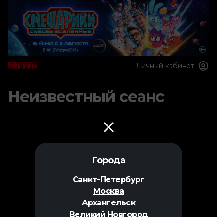
Личный кабинет
Неизвестный сеанс
Города
Санкт-Петербург
Москва
Архангельск
Великий Новгород