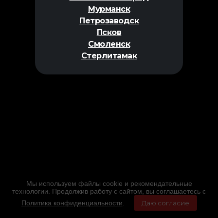
Мурманск
Петрозаводск
Псков
Смоленск
Стерлитамак
Мы используем файлы cookie и рекомендательные
технологии. Продолжив работу с сайтом, вы соглашаетесь с
Политика конфиденциальности
.
Даю согласие
Главная
Фильмы
Расписание
Меню