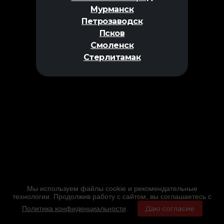
Мурманск
Петрозаводск
Псков
Смоленск
Стерлитамак
Мы используем файлы cookie и рекомендательные
технологии. Продолжив работу с сайтом, вы соглашаетесь с
Политика конфиденциальности
.
Даю согласие
Главная
Фильмы
Расписание
Меню