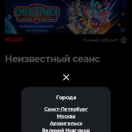
Личный кабинет
Неизвестный сеанс
Города
Санкт-Петербург
Москва
Архангельск
Великий Новгород