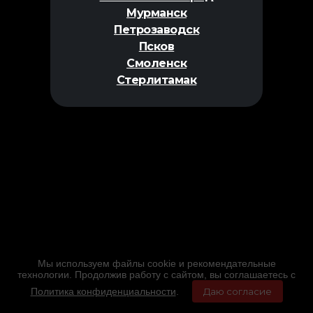
Мурманск
Петрозаводск
Псков
Смоленск
Стерлитамак
Мы используем файлы cookie и рекомендательные
технологии. Продолжив работу с сайтом, вы соглашаетесь с
Политика конфиденциальности
.
Даю согласие
Главная
Фильмы
Расписание
Меню