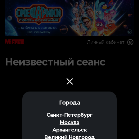
Личный кабинет
Неизвестный сеанс
Города
Санкт-Петербург
Москва
Архангельск
Великий Новгород