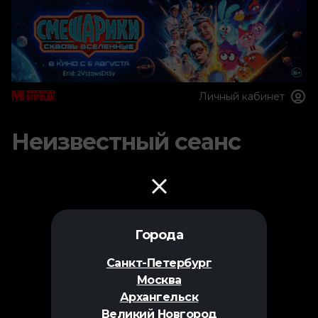
Личный кабинет
Неизвестный сеанс
Города
Санкт-Петербург
Москва
Архангельск
Великий Новгород