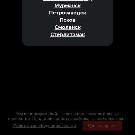
Мурманск
Петрозаводск
Псков
Смоленск
Стерлитамак
Мы используем файлы cookie и рекомендательные
технологии. Продолжив работу с сайтом, вы соглашаетесь с
Политика конфиденциальности
.
Даю согласие
Главная
Фильмы
Расписание
Меню