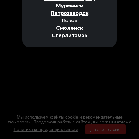
Мурманск
Петрозаводск
Псков
Смоленск
Стерлитамак
Мы используем файлы cookie и рекомендательные
технологии. Продолжив работу с сайтом, вы соглашаетесь с
Политика конфиденциальности
.
Даю согласие
Главная
Фильмы
Расписание
Меню