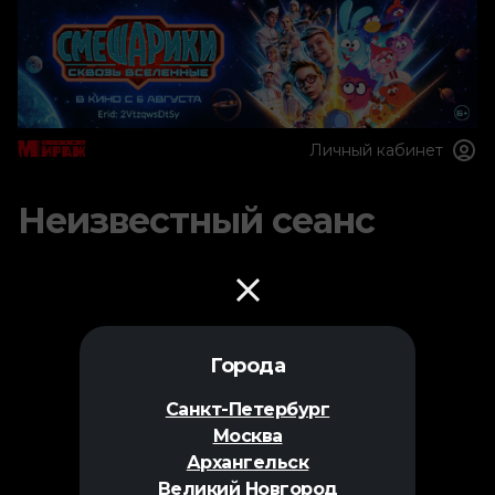
Личный кабинет
Неизвестный сеанс
Города
Санкт-Петербург
Москва
Архангельск
Великий Новгород