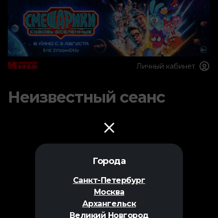
Личный кабинет
Неизвестный сеанс
Города
Санкт-Петербург
Москва
Архангельск
Великий Новгород