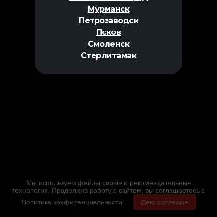
Мурманск
Петрозаводск
Псков
Смоленск
Стерлитамак
Мы используем файлы cookie и рекомендательные
технологии. Продолжив работу с сайтом, вы соглашаетесь с
Политика конфиденциальности
.
Даю согласие
Главная
Фильмы
Расписание
Меню