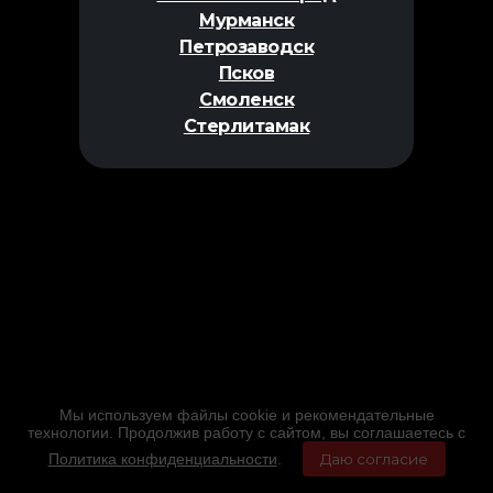
Мурманск
Петрозаводск
Псков
Смоленск
Стерлитамак
Мы используем файлы cookie и рекомендательные
технологии. Продолжив работу с сайтом, вы соглашаетесь с
Политика конфиденциальности
.
Даю согласие
Главная
Фильмы
Расписание
Меню