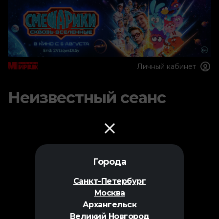
Личный кабинет
Неизвестный сеанс
Города
Санкт-Петербург
Москва
Архангельск
Великий Новгород