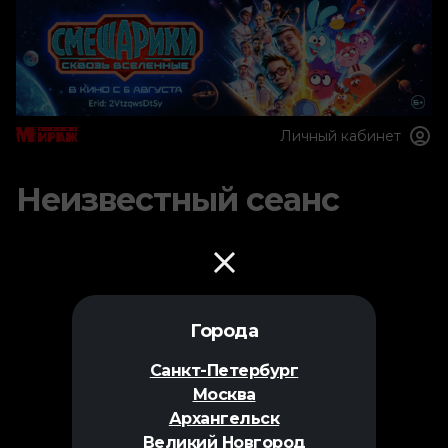
Личный кабинет
Неизвестный сеанс
Города
Санкт-Петербург
Москва
Архангельск
Великий Новгород