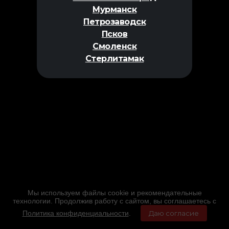
Мурманск
Петрозаводск
Псков
Смоленск
Стерлитамак
Мы используем файлы cookie и рекомендательные
технологии. Продолжив работу с сайтом, вы соглашаетесь с
Политика конфиденциальности
.
Даю согласие
Главная
Фильмы
Расписание
Меню