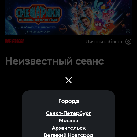
Личный кабинет
Неизвестный сеанс
Города
Санкт-Петербург
Москва
Архангельск
Великий Новгород