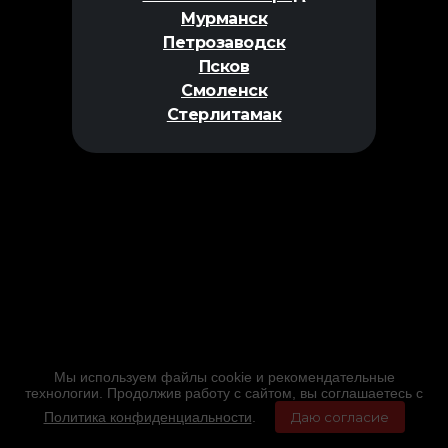
Мурманск
Петрозаводск
Псков
Смоленск
Стерлитамак
Мы используем файлы cookie и рекомендательные
технологии. Продолжив работу с сайтом, вы соглашаетесь с
Политика конфиденциальности
.
Даю согласие
Главная
Фильмы
Расписание
Меню