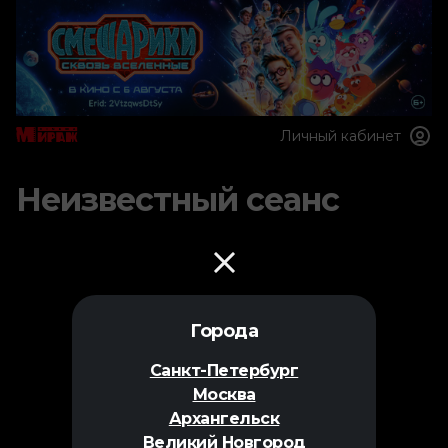
Личный кабинет
Неизвестный сеанс
Города
Санкт-Петербург
Москва
Архангельск
Великий Новгород