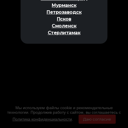
Мурманск
Петрозаводск
Псков
Смоленск
Стерлитамак
Мы используем файлы cookie и рекомендательные
технологии. Продолжив работу с сайтом, вы соглашаетесь с
Политика конфиденциальности
.
Даю согласие
Главная
Фильмы
Расписание
Меню