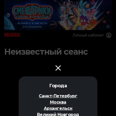
Личный кабинет
Неизвестный сеанс
Города
Санкт-Петербург
Москва
Архангельск
Великий Новгород