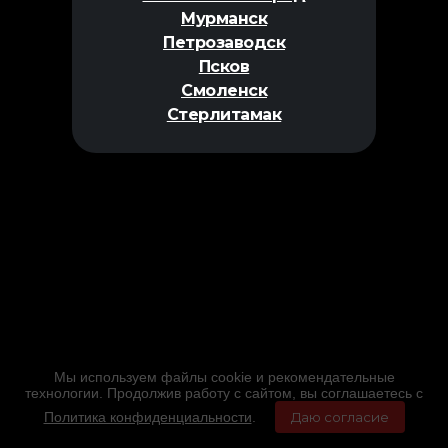
Мурманск
Петрозаводск
Псков
Смоленск
Стерлитамак
Мы используем файлы cookie и рекомендательные
технологии. Продолжив работу с сайтом, вы соглашаетесь с
Политика конфиденциальности
.
Даю согласие
Главная
Фильмы
Расписание
Меню