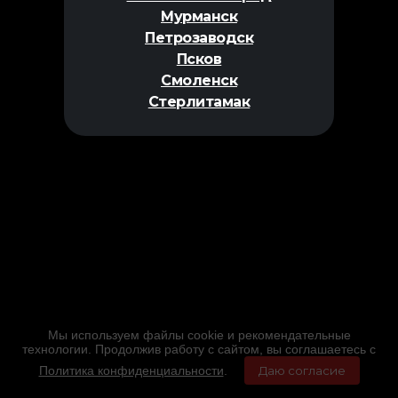
Мурманск
Петрозаводск
Псков
Смоленск
Стерлитамак
Мы используем файлы cookie и рекомендательные
технологии. Продолжив работу с сайтом, вы соглашаетесь с
Политика конфиденциальности
.
Даю согласие
Главная
Фильмы
Расписание
Меню