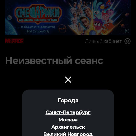
Личный кабинет
Неизвестный сеанс
Города
Санкт-Петербург
Москва
Архангельск
Великий Новгород